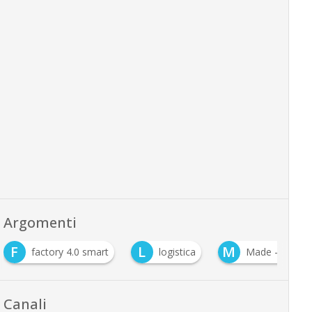
Argomenti
F
L
M
factory 4.0 smart
logistica
Made – Compet
Canali