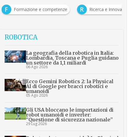
F
R
Formazione e competenze
Ricerca e Innovazione
ROBOTICA
La geografia della robotica in Italia:
Lombardia, Toscana e Puglia guidano
un settore da 1,1 miliardi
06 Ago 2026
Ecco Gemini Robotics 2: la Physical
AI di Google per bracci robotici e
umanoidi
05 Ago 2026
Gli USA bloccano le importazioni di
robot umanoidi e inverter:
“Questione di sicurezza nazionale”
29 Lug 2026