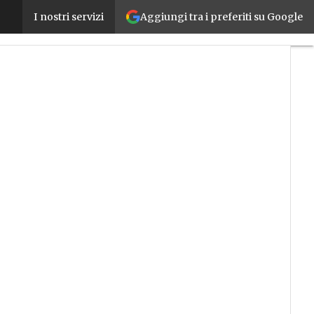
Aggiungi tra i preferiti su Google
Made 4.0, Miriam Merenda è la nuova direttrice: “Ora 
I nostri servizi