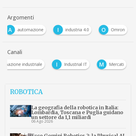
Argomenti
A
I
O
automazione
industria 4.0
Omron
Canali
I
M
tomazione industriale
Industrial IT
Mercati
ROBOTICA
La geografia della robotica in Italia:
Lombardia, Toscana e Puglia guidano
un settore da 1,1 miliardi
06 Ago 2026
Ecco Gemini Robotics 2: la Physical AI