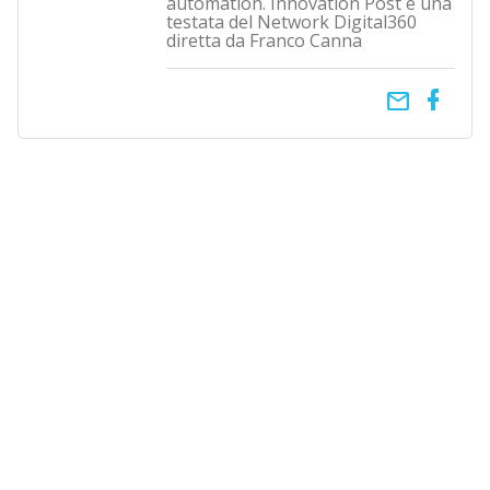
automation. Innovation Post è una
testata del Network Digital360
diretta da Franco Canna
email