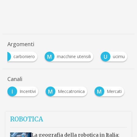
Argomenti
C
M
U
carboniero
macchine utensili
ucimu
Canali
I
M
M
Incentivi
Meccatronica
Mercati
ROBOTICA
La geografia della robotica in Italia: