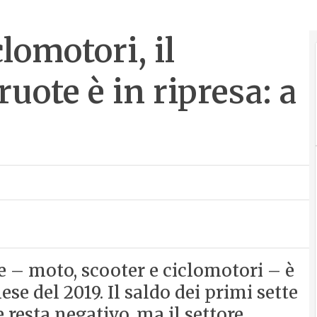
lomotori, il
uote è in ripresa: a
te – moto, scooter e ciclomotori – è
se del 2019. Il saldo dei primi sette
 resta negativo, ma il settore