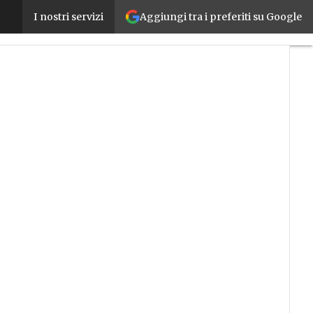
Aggiungi tra i preferiti su Google
Moto, scooter e ciclomotori, il mercato delle due ruo
I nostri servizi