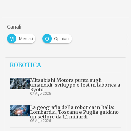
Canali
M
O
Mercati
Opinioni
ROBOTICA
Mitsubishi Motors punta sugli
umanoidi: sviluppo e test in fabbrica a
Kyoto
07 Ago 2026
La geografia della robotica in Italia:
Lombardia, Toscana e Puglia guidano
un settore da 1,1 miliardi
06 Ago 2026