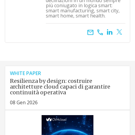
declinazioni in un mondo sempre
più coniugato in logica smart:
smart manufacturing, smart city,
smart home, smart health.
email
call
WHITE PAPER
Resilienza by design: costruire
architetture cloud capaci di garantire
continuità operativa
08 Gen 2026