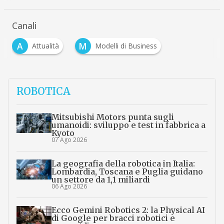
Canali
A
M
Attualità
Modelli di Business
ROBOTICA
Mitsubishi Motors punta sugli
umanoidi: sviluppo e test in fabbrica a
Kyoto
07 Ago 2026
La geografia della robotica in Italia:
Lombardia, Toscana e Puglia guidano
un settore da 1,1 miliardi
06 Ago 2026
Ecco Gemini Robotics 2: la Physical AI
di Google per bracci robotici e