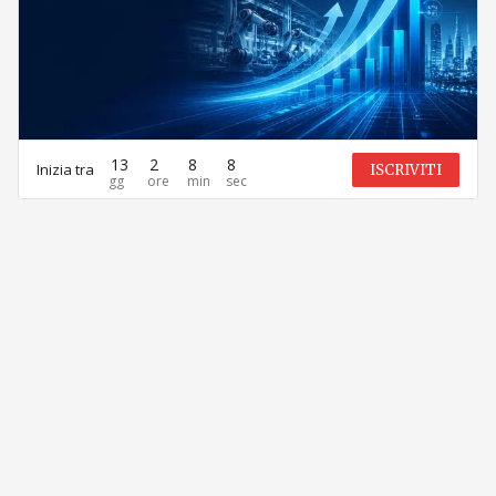
13
2
8
8
Inizia tra
ISCRIVITI