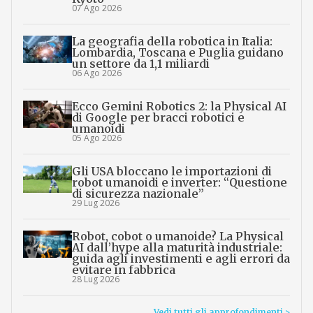
07 Ago 2026
La geografia della robotica in Italia:
Lombardia, Toscana e Puglia guidano
un settore da 1,1 miliardi
06 Ago 2026
Ecco Gemini Robotics 2: la Physical AI
di Google per bracci robotici e
umanoidi
05 Ago 2026
Gli USA bloccano le importazioni di
robot umanoidi e inverter: “Questione
di sicurezza nazionale”
29 Lug 2026
Robot, cobot o umanoide? La Physical
AI dall’hype alla maturità industriale:
guida agli investimenti e agli errori da
evitare in fabbrica
28 Lug 2026
Vedi tutti gli approfondimenti >