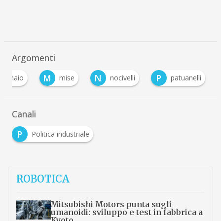
Argomenti
M
N
P
di maio
mise
nocivelli
patuanelli
Canali
P
Politica industriale
ROBOTICA
Mitsubishi Motors punta sugli
umanoidi: sviluppo e test in fabbrica a
Kyoto