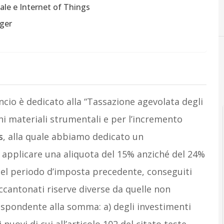
ciale e Internet of Things
C
credito d'imposta
ager
ancio è dedicato alla “Tassazione agevolata degli
beni materiali strumentali e per l’incremento
s
, alla quale abbiamo dedicato un
i applicare una aliquota del 15% anziché del 24%
 del periodo d’imposta precedente, conseguiti
accantonati riserve diverse da quelle non
rrispondente alla somma: a) degli investimenti