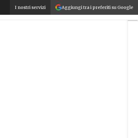
Aggiungi tra i preferiti su Google
Legge di Bilancio, il testo definitivo: ecco le misur
I nostri servizi