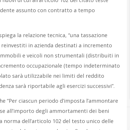
nuovi di cui all’articolo 102 del citato teste
endente assunto con contratto a tempo
piega la relazione tecnica, “una tassazione
i reinvestiti in azienda destinati a incremento
immobili e veicoli non strumentali (distribuiti in
incremento occupazionale (tempo indeterminato
ato sarà utilizzabile nei limiti del reddito
enza sarà riportabile agli esercizi successivi”.
 che “Per ciascun periodo d’imposta l’ammontare
ase all’importo degli ammortamenti dei beni
a norma dell’articolo 102 del testo unico delle