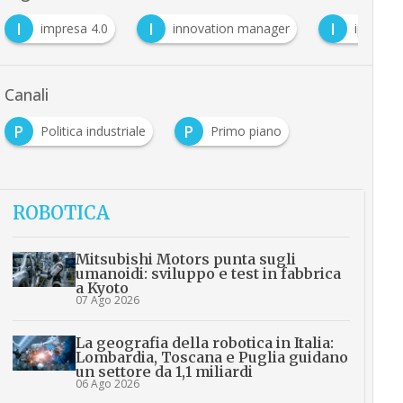
I
I
I
impresa 4.0
innovation manager
iperam
Canali
P
P
Politica industriale
Primo piano
ROBOTICA
Mitsubishi Motors punta sugli
umanoidi: sviluppo e test in fabbrica
a Kyoto
07 Ago 2026
La geografia della robotica in Italia:
Lombardia, Toscana e Puglia guidano
un settore da 1,1 miliardi
06 Ago 2026