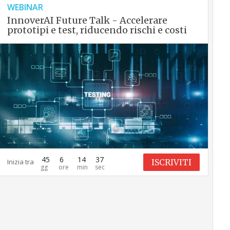
WEBINAR
InnoverAI Future Talk - Accelerare
prototipi e test, riducendo rischi e costi
45
6
14
36
ISCRIVITI
Inizia tra