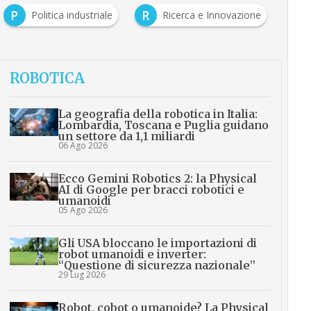
P
R
Politica industriale
Ricerca e Innovazione
ROBOTICA
La geografia della robotica in Italia:
Lombardia, Toscana e Puglia guidano
un settore da 1,1 miliardi
06 Ago 2026
Ecco Gemini Robotics 2: la Physical
AI di Google per bracci robotici e
umanoidi
05 Ago 2026
Gli USA bloccano le importazioni di
robot umanoidi e inverter:
“Questione di sicurezza nazionale”
29 Lug 2026
Robot, cobot o umanoide? La Physical