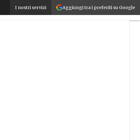
Aggiungi tra i preferiti su Google
Sarà a Torino la sede dell’I3A, l’Istituto Italiano per
I nostri servizi