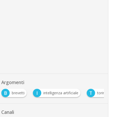
Argomenti
B
I
T
brevetti
intelligenza artificiale
torino
Canali