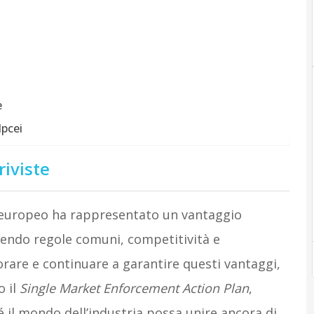
e
Ipcei
iviste
co europeo ha rappresentato un vantaggio
endo regole comuni, competitività e
iorare e continuare a garantire questi vantaggi,
 il
Single Market Enforcement Action Plan
,
il mondo dell’industria possa unire ancora di