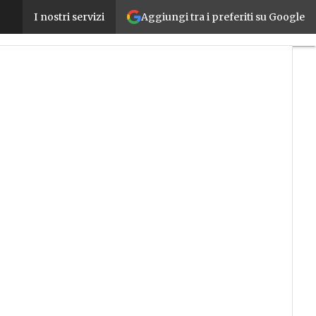
Aggiungi tra i preferiti su Google
Un’industria competitiva, digitale e sostenibile: ec
I nostri servizi