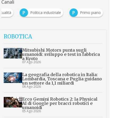
Canali
P
P
ttualità
Politica industriale
Primo piano
ROBOTICA
Mitsubishi Motors punta sugli
umanoidi: sviluppo e test in fabbrica
a Kyoto
07 Ago 2026
La geografia della robotica in Italia:
Lombardia, Toscana e Puglia guidano
un settore da 1,1 miliardi
06 Ago 2026
Ecco Gemini Robotics 2: la Physical
AI di Google per bracci robotici e
umanoidi
05 Ago 2026