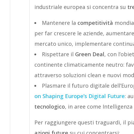
industriale europea si concentra su
tr
Mantenere la
competitività
mondiale
per far crescere le aziende, aumentar
mercato unico, implementare continu
Rispettare il
Green Deal
, con l’obie
continente climaticamente neutro: favo
attraverso soluzioni clean e nuovi mode
Plasmare il futuro digitale dell’Eur
on Shaping Europe’s Digital Future
: a
tecnologico
, in aree come Intelligenza
Per raggiungere questi traguardi, il p
azioni future
su cui concentrarsi: