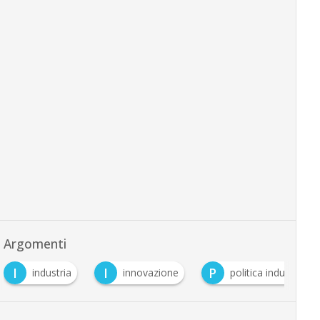
Argomenti
I
I
P
industria
innovazione
politica industriale