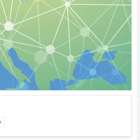
C
commissione europea
i