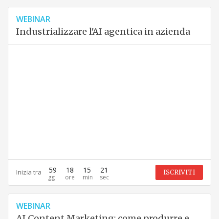
WEBINAR
Industrializzare l'AI agentica in azienda
59
18
15
20
Inizia tra
ISCRIVITI
WEBINAR
AI Content Marketing: come produrre e