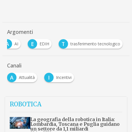
Argomenti
A
E
T
AI
EDIH
trasferimento tecnologico
Canali
A
I
Attualità
Incentivi
ROBOTICA
La geografia della robotica in Italia:
Lombardia, Toscana e Puglia guidano
un settore da 1,1 miliardi