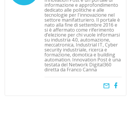
Innovation Post è un portale di
informazione e approfondimento
dedicato alle politiche e alle
tecnologie per l'innovazione nel
settore manifatturiero. Il portale è
nato alla fine di settembre 2016 e
si è affermato come riferimento
d’elezione per chi vuole informarsi
su industria 4.0, automazione,
meccatronica, Industrial IT, Cyber
security industriale, ricerca e
formazione, domotica e building
automation. Innovation Post è una
testata del Network Digital360
diretta da Franco Canna
email