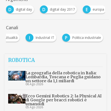
D
D
E
digital day
digital day 2017
europa
…
Canali
I
P
Attualità
Industrial IT
Politica industriale
ROBOTICA
La geografia della robotica in Italia:
Lombardia, Toscana e Puglia guidano
un settore da 1,1 miliardi
06 Ago 2026
Ecco Gemini Robotics 2: la Physical AI
di Google per bracci robotici e
umanoidi
05 Ago 2026