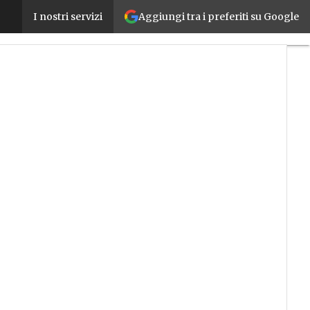
Aggiungi tra i preferiti su Google
Competence Center Made, selezionati i 22 progetti 4
I nostri servizi