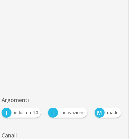
Argomenti
I
I
M
P
industria 4.0
innovazione
made
Canali