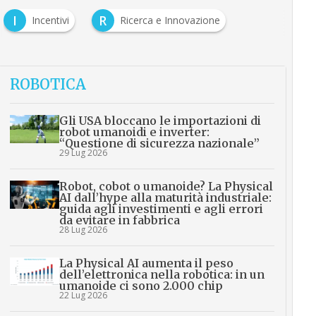
I
R
Incentivi
Ricerca e Innovazione
ROBOTICA
Gli USA bloccano le importazioni di
robot umanoidi e inverter:
“Questione di sicurezza nazionale”
29 Lug 2026
Robot, cobot o umanoide? La Physical
AI dall’hype alla maturità industriale:
guida agli investimenti e agli errori
da evitare in fabbrica
28 Lug 2026
La Physical AI aumenta il peso
dell’elettronica nella robotica: in un
umanoide ci sono 2.000 chip
22 Lug 2026