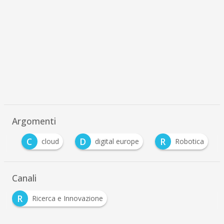
Argomenti
C
D
R
AI
cloud
digital europe
Robotica
Canali
R
Ricerca e Innovazione