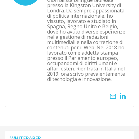
Giornalista bilingue laureata
presso la Kingston University di
Londra. Da sempre appassionata
di politica internazionale, ho
vissuto, lavorato e studiato in
Spagna, Regno Unito e Belgio,
dove ho avuto diverse esperienze
nella gestione di redazioni
multimediali e nella correzione di
contenuti per il Web. Nel 2018 ho
lavorato come addetta stampa
presso il Parlamento europeo,
occupandomi di diritti umani e
affari esteri. Rientrata in Italia nel
2019, ora scrivo prevalentemente
di tecnologia e innovazione.
email
WHITEPAPER