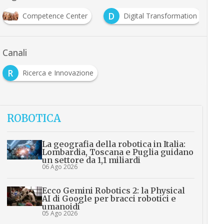
D
I
Competence Center
Digital Transformation
Canali
R
Ricerca e Innovazione
ROBOTICA
La geografia della robotica in Italia:
Lombardia, Toscana e Puglia guidano
un settore da 1,1 miliardi
06 Ago 2026
Ecco Gemini Robotics 2: la Physical
AI di Google per bracci robotici e
umanoidi
05 Ago 2026