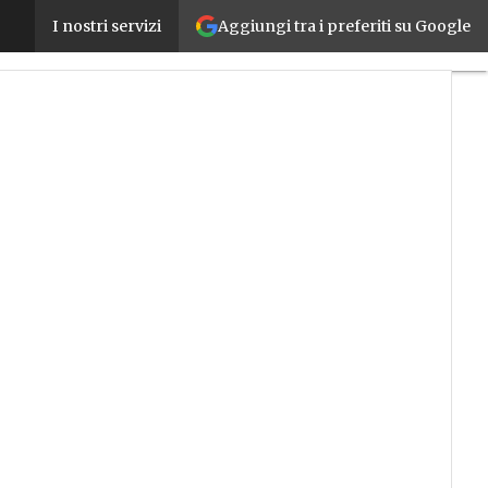
Aggiungi tra i preferiti su Google
Il Competence Center CIM4.0 chiude il 2023 con un f
I nostri servizi