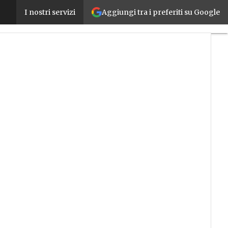
Aggiungi tra i preferiti su Google
L’Europa spinge su ricerca e innovazione: quasi 100
I nostri servizi