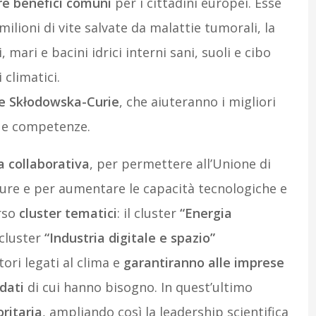
re benefici comuni
per i cittadini europei. Esse
ilioni di vite salvate da malattie tumorali, la
, mari e bacini idrici interni sani, suoli e cibo
 climatici.
rie Skłodowska-Curie
, che aiuteranno i migliori
e e competenze.
a collaborativa
, per permettere all’Unione di
uture e per aumentare le capacità tecnologiche e
erso
cluster tematici
: il cluster
“Energia
 cluster
“Industria digitale e spazio”
ori legati al clima e
garantiranno alle imprese
dati
di cui hanno bisogno. In quest’ultimo
oritaria
, ampliando così la leadership scientifica