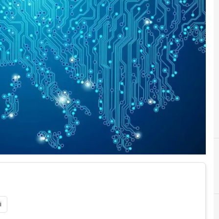
A
AI
i