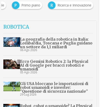
P
R
ale
Primo piano
Ricerca e Innovazione
ROBOTICA
La geografia della robotica in Italia:
Lombardia, Toscana e Puglia guidano
un settore da 1,1 miliardi
06 Ago 2026
Ecco Gemini Robotics 2: la Physical
AI di Google per bracci robotici e
umanoidi
05 Ago 2026
Gli USA bloccano le importazioni di
robot umanoidi e inverter:
“Questione di sicurezza nazionale”
29 Lug 2026
Robot, cobot o umanoide? La Physical