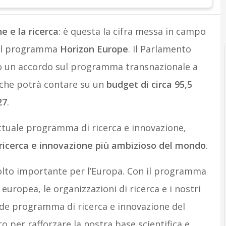
P
Politica industri
e e la ricerca
: è questa la cifra messa in campo
 il programma
Horizon Europe
. Il Parlamento
to un accordo sul programma transnazionale a
, che potrà contare su un
budget di circa 95,5
27
.
ttuale programma di ricerca e innovazione,
icerca e innovazione più ambizioso del mondo
.
olto importante per l’Europa. Con il programma
europea, le organizzazioni di ricerca e i nostri
nde programma di ricerca e innovazione del
 per rafforzare la nostra base scientifica e