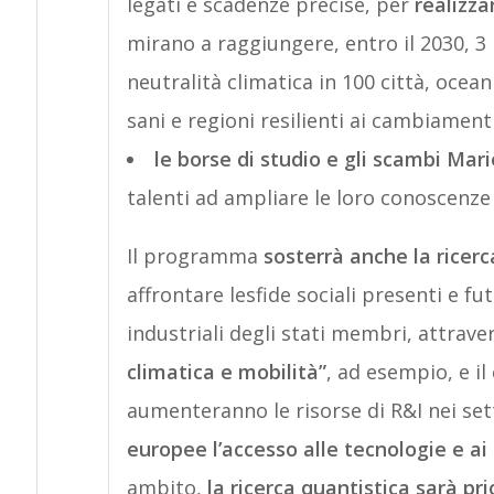
legati e scadenze precise, per
realizza
mirano a raggiungere, entro il 2030, 3 m
neutralità climatica in 100 città, oceani
sani e regioni resilienti ai cambiamenti
le borse di studio e gli scambi Ma
talenti ad ampliare le loro conoscenz
Il programma
sosterrà anche la ricerc
affrontare lesfide sociali presenti e f
industriali degli stati membri, attrav
climatica e mobilità”
, ad esempio, e il
aumenteranno le risorse di R&I nei sett
europee l’accesso alle tecnologie e ai 
ambito,
la ricerca quantistica sarà pri