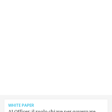
WHITE PAPER
AI Officer: il ruolo chiave per governare