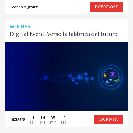
Scaricalo gratis!
DOWNLOAD
WEBINAR
Digital Event: Verso la fabbrica del futuro
11
14
35
12
Inizia tra
ISCRIVITI