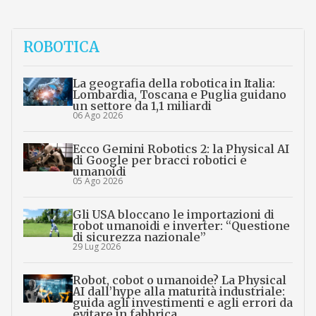
ROBOTICA
La geografia della robotica in Italia:
Lombardia, Toscana e Puglia guidano
un settore da 1,1 miliardi
06 Ago 2026
Ecco Gemini Robotics 2: la Physical AI
di Google per bracci robotici e
umanoidi
05 Ago 2026
Gli USA bloccano le importazioni di
robot umanoidi e inverter: “Questione
di sicurezza nazionale”
29 Lug 2026
Robot, cobot o umanoide? La Physical
AI dall’hype alla maturità industriale:
guida agli investimenti e agli errori da
evitare in fabbrica