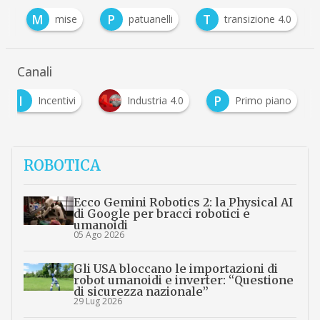
M
P
T
o
mise
patuanelli
transizione 4.0
Canali
I
P
Incentivi
Industria 4.0
Primo piano
ROBOTICA
Ecco Gemini Robotics 2: la Physical AI
di Google per bracci robotici e
umanoidi
05 Ago 2026
Gli USA bloccano le importazioni di
robot umanoidi e inverter: “Questione
di sicurezza nazionale”
29 Lug 2026