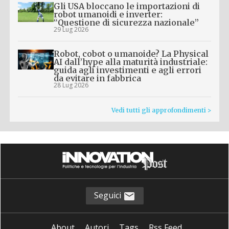
Gli USA bloccano le importazioni di
robot umanoidi e inverter:
“Questione di sicurezza nazionale”
29 Lug 2026
Robot, cobot o umanoide? La Physical
AI dall’hype alla maturità industriale:
guida agli investimenti e agli errori
da evitare in fabbrica
28 Lug 2026
Vedi tutti gli approfondimenti >
Seguici
About
Autori
Tags
Rss Feed