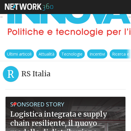
Ultimi articoli
Attualità
Tecnologie
Incentivi
Ricerca e
R
RS Italia
SPONSORED STORY
Logistica integrata e supply
chain resiliente, il nuovo