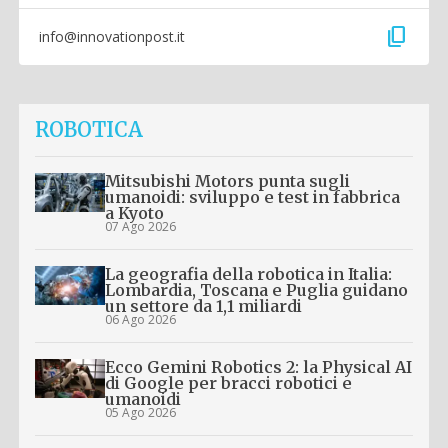
content_copy
info@innovationpost.it
ROBOTICA
Mitsubishi Motors punta sugli
umanoidi: sviluppo e test in fabbrica
a Kyoto
07 Ago 2026
La geografia della robotica in Italia:
Lombardia, Toscana e Puglia guidano
un settore da 1,1 miliardi
06 Ago 2026
Ecco Gemini Robotics 2: la Physical AI
di Google per bracci robotici e
umanoidi
05 Ago 2026