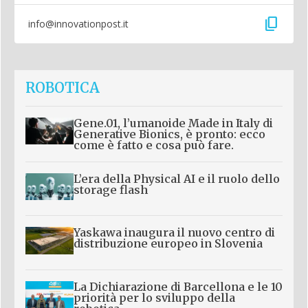
content_copy
info@innovationpost.it
ROBOTICA
Gene.01, l’umanoide Made in Italy di
Generative Bionics, è pronto: ecco
come è fatto e cosa può fare.
L’era della Physical AI e il ruolo dello
storage flash
Yaskawa inaugura il nuovo centro di
distribuzione europeo in Slovenia
La Dichiarazione di Barcellona e le 10
priorità per lo sviluppo della