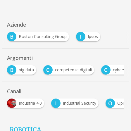
Aziende
B
I
Boston Consulting Group
Ipsos
Argomenti
C
C
big data
competenze digitali
cybersecurity
Canali
I
O
Industria 4.0
Industrial Security
Opinioni
ROBOTICA