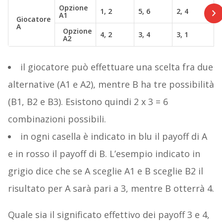
Opzione
1, 2
5, 6
2, 4
A1
Giocatore
A
Opzione
4, 2
3, 4
3, 1
A2
il giocatore può effettuare una scelta fra due
alternative (A1 e A2), mentre B ha tre possibilità
(B1, B2 e B3). Esistono quindi 2 x 3 = 6
combinazioni possibili.
in ogni casella è indicato in blu il payoff di A
e in rosso il payoff di B. L’esempio indicato in
grigio dice che se A sceglie A1 e B sceglie B2 il
risultato per A sarà pari a 3, mentre B otterrà 4.
Quale sia il significato effettivo dei payoff 3 e 4,