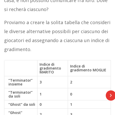
casa, e non possono comunicare fra loro. Dove
si recherà ciascuno?
Proviamo a creare la solita tabella che consideri
le diverse alternative possibili per ciascuno dei
giocatori ed assegnando a ciascuna un indice di
gradimento.
Indice di
Indice di
gradimento
gradimento MOGLIE
MARITO
“Terminator”
3
2
insieme
“Terminator”
1
0
da soli
“Ghost” da soli
0
1
“Ghost”
2
3