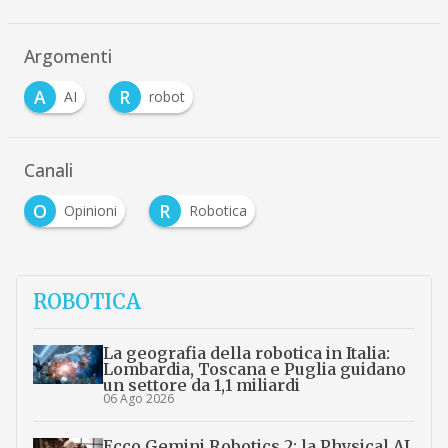
Argomenti
A
R
AI
robot
Canali
O
R
Opinioni
Robotica
ROBOTICA
La geografia della robotica in Italia:
Lombardia, Toscana e Puglia guidano
un settore da 1,1 miliardi
06 Ago 2026
Ecco Gemini Robotics 2: la Physical AI