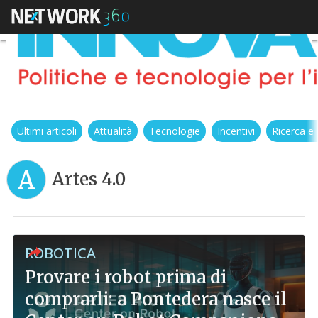
Ultimi articoli
Attualità
Tecnologie
Incentivi
Ricerca e
A
Artes 4.0
ROBOTICA
Provare i robot prima di
comprarli: a Pontedera nasce il