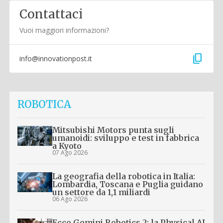
Contattaci
Vuoi maggiori informazioni?
content_copy
info@innovationpost.it
ROBOTICA
Mitsubishi Motors punta sugli
umanoidi: sviluppo e test in fabbrica
a Kyoto
07 Ago 2026
La geografia della robotica in Italia:
Lombardia, Toscana e Puglia guidano
un settore da 1,1 miliardi
06 Ago 2026
Ecco Gemini Robotics 2: la Physical AI