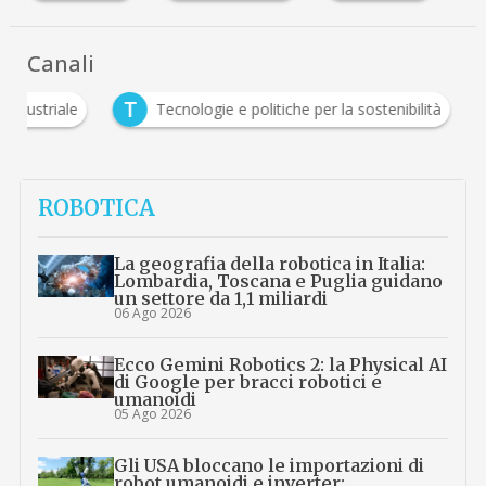
Canali
T
a industriale
Tecnologie e politiche per la sostenibilità
ROBOTICA
La geografia della robotica in Italia:
Lombardia, Toscana e Puglia guidano
un settore da 1,1 miliardi
06 Ago 2026
Ecco Gemini Robotics 2: la Physical AI
di Google per bracci robotici e
umanoidi
05 Ago 2026
Gli USA bloccano le importazioni di
robot umanoidi e inverter: