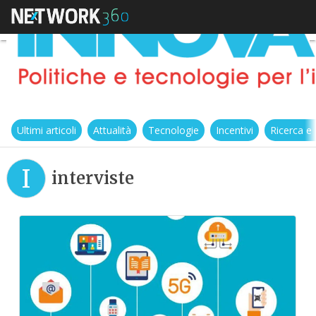
Ultimi articoli
Attualità
Tecnologie
Incentivi
Ricerca e
I
interviste