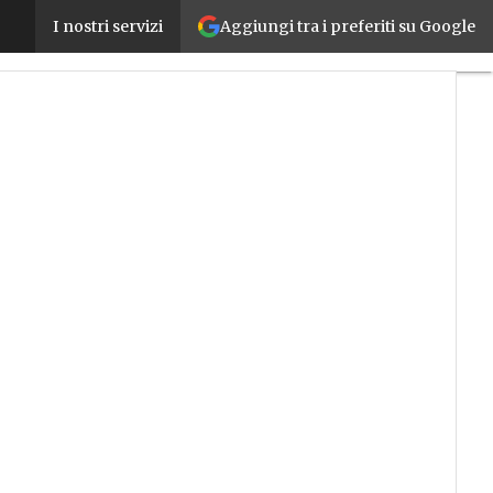
Aggiungi tra i preferiti su Google
Max e Gaia, la proposta di Gefran che punta su IIoT 
I nostri servizi