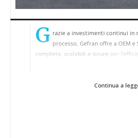
G
razie a investimenti continui in
processo, Gefran offre a OEM e
complete, scalabili e sicure
per l’effic
Continua a legg