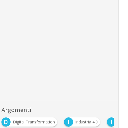
Argomenti
D
I
I
Digital Transformation
industria 4.0
intell