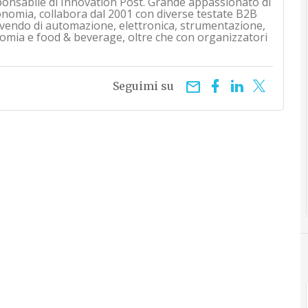
ponsabile di Innovation Post. Grande appassionato di
onomia, collabora dal 2001 con diverse testate B2B
rivendo di automazione, elettronica, strumentazione,
mia e food & beverage, oltre che con organizzatori
email
Seguimi su