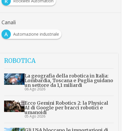
R
Rockwell Automation
Canali
A
Automazione industriale
ROBOTICA
La geografia della robotica in Italia:
Lombardia, Toscana e Puglia guidano
un settore da 1,1 miliardi
06 Ago 2026
Ecco Gemini Robotics 2: la Physical
AI di Google per bracci robotici e
umanoidi
05 Ago 2026
Gli USA bloccano le importazioni di