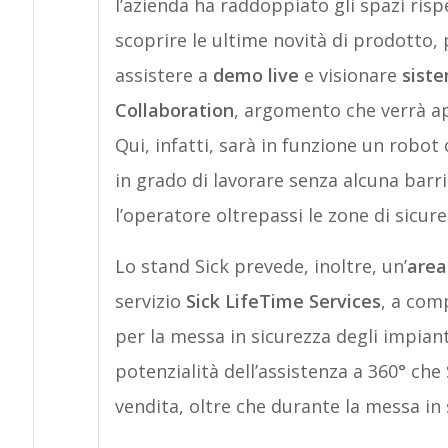
l’azienda ha raddoppiato gli spazi rispe
scoprire le ultime novità di prodotto, 
assistere a
demo live
e visionare
siste
Collaboration
, argomento che verrà ap
Qui, infatti, sarà in funzione un robot 
in grado di lavorare senza alcuna barrie
l’operatore oltrepassi le zone di sicur
Lo stand Sick prevede, inoltre, un’
area
servizio
Sick LifeTime Services
, a com
per la messa in sicurezza degli impianti
potenzialità dell’assistenza a 360° che S
vendita, oltre che durante la messa in 