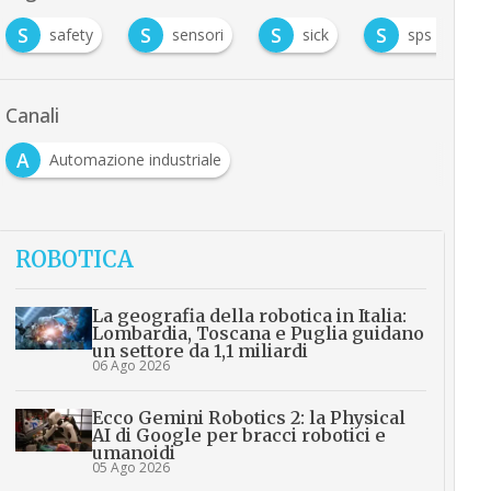
S
S
S
S
safety
sensori
sick
sps italia 2
Canali
A
Automazione industriale
ROBOTICA
La geografia della robotica in Italia:
Lombardia, Toscana e Puglia guidano
un settore da 1,1 miliardi
06 Ago 2026
Ecco Gemini Robotics 2: la Physical
AI di Google per bracci robotici e
umanoidi
05 Ago 2026