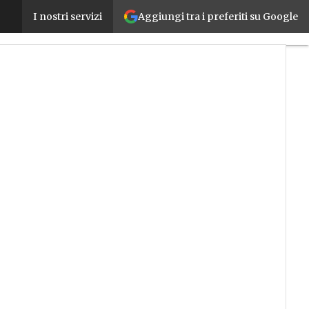
Aggiungi tra i preferiti su Google
Sick alla SPS Italia, dal sensore al sistema completo
I nostri servizi