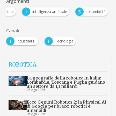
Argomenti
I
S
mazione
intelligenza artificiale
sostenibilità
Canali
I
T
Industrial IT
Tecnologie
ROBOTICA
La geografia della robotica in Italia:
Lombardia, Toscana e Puglia guidano
un settore da 1,1 miliardi
06 Ago 2026
Ecco Gemini Robotics 2: la Physical AI
di Google per bracci robotici e
umanoidi
05 Ago 2026