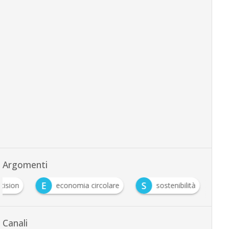
Argomenti
E
S
cision
economia circolare
sostenibilità
Canali