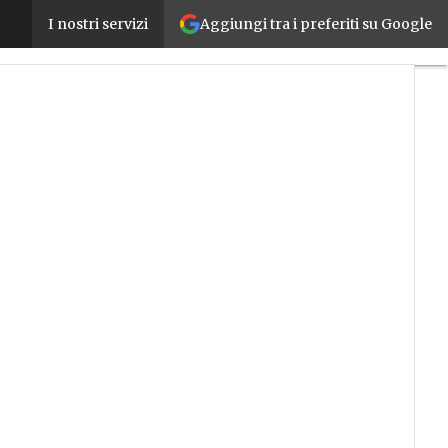
Aggiungi tra i preferiti su Google
Faurecia Automotive Slovakia abbatte i costi di gest
I nostri servizi