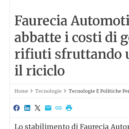
Faurecia Automoti
abbatte i costi di 
rifiuti sfruttando
il riciclo
Home
Tecnologie
Tecnologie E Politiche Per
Lo stabilimento di Faurecia Aut