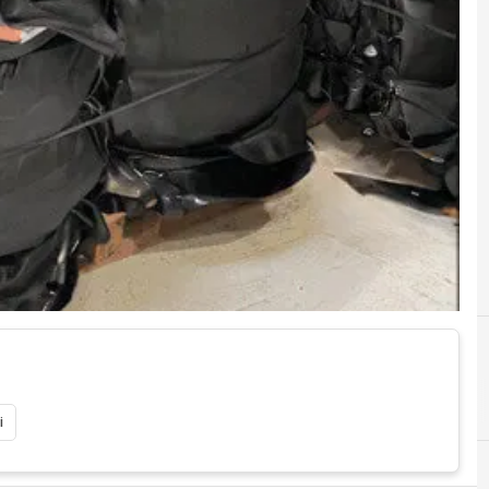
D
de
i