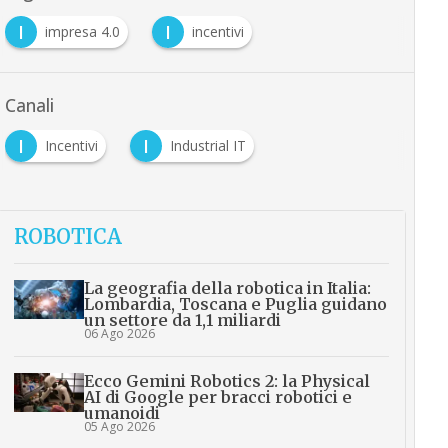
I
I
impresa 4.0
incentivi
Canali
I
I
Incentivi
Industrial IT
ROBOTICA
La geografia della robotica in Italia:
Lombardia, Toscana e Puglia guidano
un settore da 1,1 miliardi
06 Ago 2026
Ecco Gemini Robotics 2: la Physical
AI di Google per bracci robotici e
umanoidi
05 Ago 2026