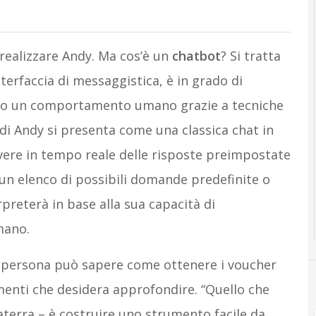
i realizzare Andy. Ma cos’è un
chatbot
? Si tratta
erfaccia di messaggistica, è in grado di
do un comportamento umano grazie a tecniche
a di Andy si presenta come una classica chat in
cevere in tempo reale delle risposte preimpostate
 un elenco di possibili domande predefinite o
rpreterà in base alla sua capacità di
mano.
e persona può sapere come ottenere i voucher
omenti che desidera approfondire. “Quello che
terra – è costruire uno strumento facile da