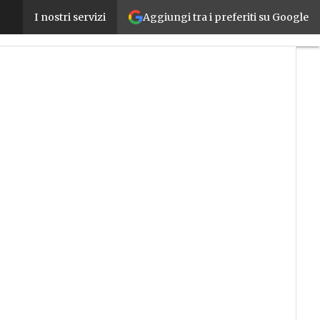
Aggiungi tra i preferiti su Google
Voucher digitalizzazione 2019, ecco il chatbot Andy
I nostri servizi