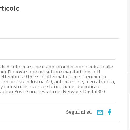
rticolo
ale di informazione e approfondimento dedicato alle
 per l'innovazione nel settore manifatturiero. Il
i settembre 2016 e si è affermato come riferimento
nformarsi su industria 4.0, automazione, meccatronica,
ty industriale, ricerca e formazione, domotica e
vation Post è una testata del Network Digital360
email
Seguimi su