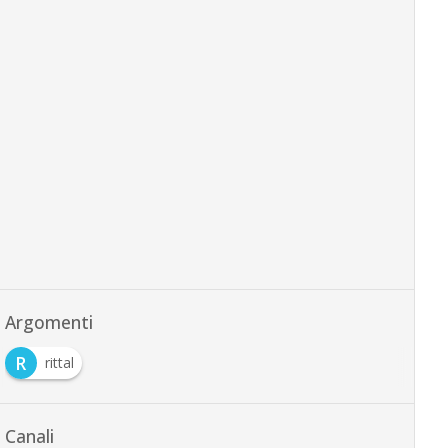
Argomenti
R
rittal
Canali