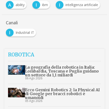
I
I
W
ity
ibm
intelligenza artificiale
watson
Canali
I
Industrial IT
ROBOTICA
La geografia della robotica in Italia:
Lombardia, Toscana e Puglia guidano
un settore da 1,1 miliardi
06 Ago 2026
Ecco Gemini Robotics 2: la Physical AI
di Google per bracci robotici e
umanoidi
05 Ago 2026