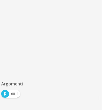
Argomenti
R
rittal