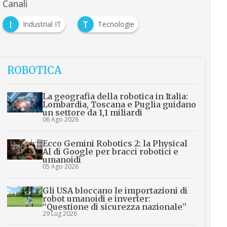
Canali
I
T
Industrial IT
Tecnologie
ROBOTICA
La geografia della robotica in Italia:
Lombardia, Toscana e Puglia guidano
un settore da 1,1 miliardi
06 Ago 2026
Ecco Gemini Robotics 2: la Physical
AI di Google per bracci robotici e
umanoidi
05 Ago 2026
Gli USA bloccano le importazioni di
robot umanoidi e inverter:
“Questione di sicurezza nazionale”
29 Lug 2026