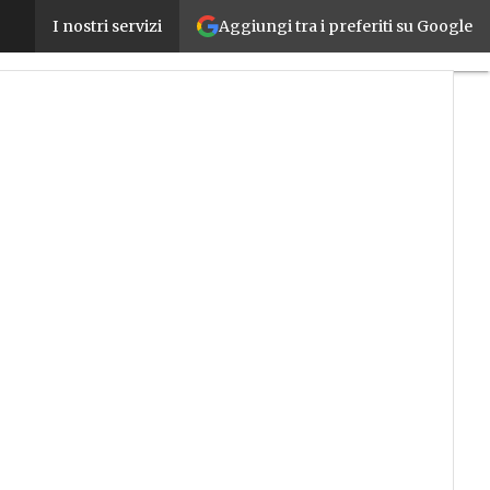
Aggiungi tra i preferiti su Google
Rittal lancia uno Smart Package per l’edge compu
I nostri servizi