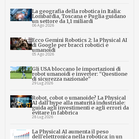
La geografia della robotica in Italia:
Lombardia, Toscana e Puglia guidano
un settore da 1,1 miliardi
06 Ago 2026
Ecco Gemini Robotics 2: la Physical AI
di Google per bracci robotici e
umanoidi
05 Ago 2026
Gli USA bloccano le importazioni di
robot umanoidi e inverter: “Questione
di sicurezza nazionale”
29 Lug 2026
Robot, cobot o umanoide? La Physical
AI dall’hype alla maturità industriale:
guida agli investimenti e agli errori da
evitare in fabbrica
28 Lug 2026
La Physical AI aumenta il peso
dell’elettronica nella robotica: in un