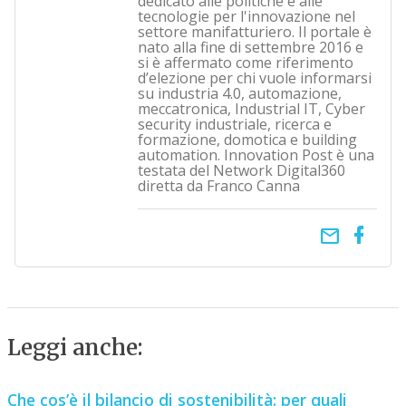
dedicato alle politiche e alle
tecnologie per l'innovazione nel
settore manifatturiero. Il portale è
nato alla fine di settembre 2016 e
si è affermato come riferimento
d’elezione per chi vuole informarsi
su industria 4.0, automazione,
meccatronica, Industrial IT, Cyber
security industriale, ricerca e
formazione, domotica e building
automation. Innovation Post è una
testata del Network Digital360
diretta da Franco Canna
email
Leggi anche:
Che cos’è il bilancio di sostenibilità: per quali