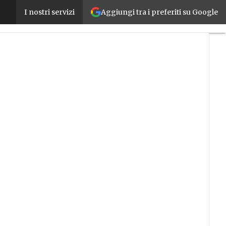
Aggiungi tra i preferiti su Google
La tecnologia Cisco rende più sicuri i PLC di Omron
I nostri servizi