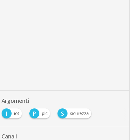
Argomenti
I
P
S
iot
plc
sicurezza
Canali