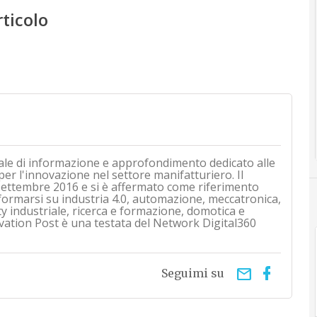
rticolo
ale di informazione e approfondimento dedicato alle
 per l'innovazione nel settore manifatturiero. Il
i settembre 2016 e si è affermato come riferimento
nformarsi su industria 4.0, automazione, meccatronica,
ty industriale, ricerca e formazione, domotica e
vation Post è una testata del Network Digital360
email
Seguimi su