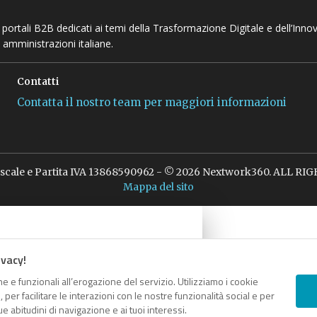
 e portali B2B dedicati ai temi della Trasformazione Digitale e dell’Inno
 amministrazioni italiane.
Contatti
Contatta il nostro team per maggiori informazioni
iscale e Partita IVA 13868590962 - © 2026 Nextwork360. ALL R
Mappa del sito
ivacy!
e e funzionali all’erogazione del servizio. Utilizziamo i cookie
er facilitare le interazioni con le nostre funzionalità social e per
e abitudini di navigazione e ai tuoi interessi.