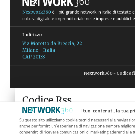
è il più grande network in Italia di testate
Nextwork360
cultura digitale e imprenditoriale nelle imprese e pubbliche
Indirizzo
Via Moretto da Brescia, 22
Milano - Italia
CAP 20133
Nextwork360 - Codice f
Codice Rss
Clicca sul pulsante per copiare il link RSS negli appunti.
I tuoi contenuti, la tua pr
RSS link
Su questo sito utilizziamo cookie tecnici necessari alla navigazion
anche per fornirti un’esperienza di navigazione sempre migliore, p
consentirti di ricevere comunicazioni di marketing aderenti alle tu