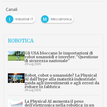
Canali
I
M
Industrial IT
Meccatronica
ROBOTICA
Gli USA bloccano le importazioni di
robot umanoidi e inverter: “Questione
di sicurezza nazionale”
29 Lug 2026
Robot, cobot o umanoide? La Physical
AI dall’hype alla maturità industriale:
guida agli investimenti e agli errori da
evitare in fabbrica
28 Lug 2026
La Physical AI aumenta il peso
dell’elettronica nella robotica: in un