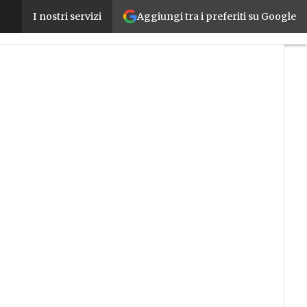
Aggiungi tra i preferiti su Google
Doosan Robotics lancia sei nuovi robot collaborativi
I nostri servizi