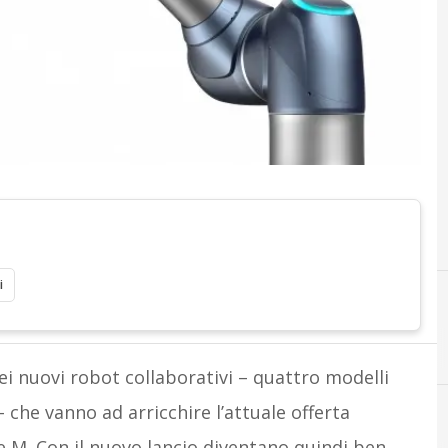
i
i nuovi robot collaborativi – quattro modelli
– che vanno ad arricchire l’attuale offerta
 M. Con il nuovo lancio diventano quindi ben