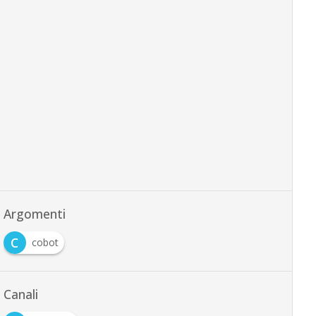
Argomenti
C
cobot
Canali