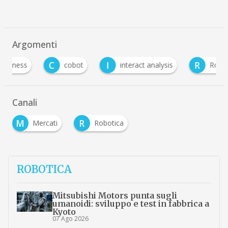
Argomenti
C
I
R
cobot
interact analysis
Robotica
Canali
M
R
Mercati
Robotica
ROBOTICA
Mitsubishi Motors punta sugli
umanoidi: sviluppo e test in fabbrica a
Kyoto
07 Ago 2026