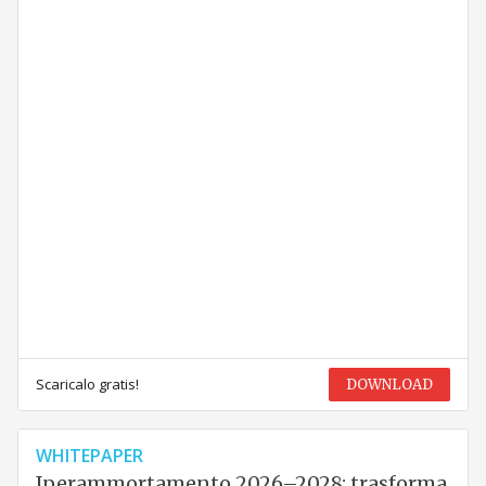
Scaricalo gratis!
DOWNLOAD
WHITEPAPER
Iperammortamento 2026–2028: trasforma