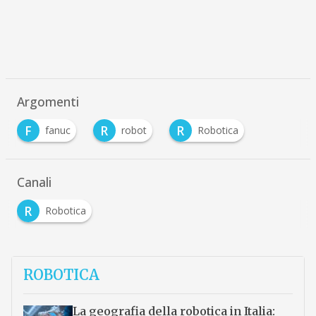
Argomenti
F
R
R
fanuc
robot
Robotica
Canali
R
Robotica
ROBOTICA
La geografia della robotica in Italia: