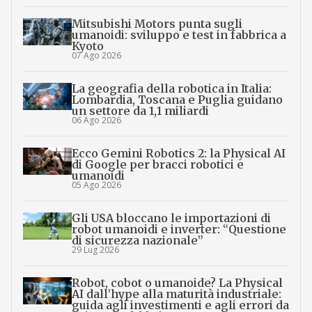
Mitsubishi Motors punta sugli
umanoidi: sviluppo e test in fabbrica a
Kyoto
07 Ago 2026
La geografia della robotica in Italia:
Lombardia, Toscana e Puglia guidano
un settore da 1,1 miliardi
06 Ago 2026
Ecco Gemini Robotics 2: la Physical AI
di Google per bracci robotici e
umanoidi
05 Ago 2026
Gli USA bloccano le importazioni di
robot umanoidi e inverter: “Questione
di sicurezza nazionale”
29 Lug 2026
Robot, cobot o umanoide? La Physical
AI dall’hype alla maturità industriale:
guida agli investimenti e agli errori da