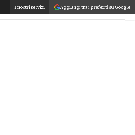
Aggiungi tra i preferiti su Google
Sbarca in Italia la versione a braccio singolo di YuMi
I nostri servizi