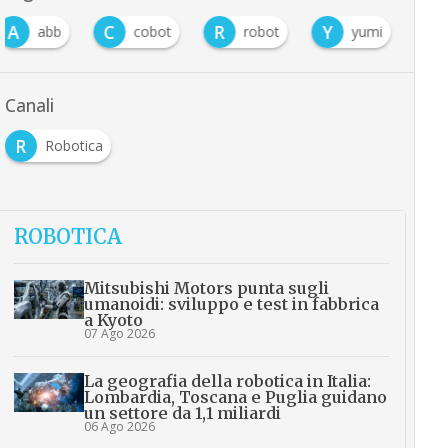
A
C
R
Y
abb
cobot
robot
yumi
Canali
R
Robotica
ROBOTICA
Mitsubishi Motors punta sugli
umanoidi: sviluppo e test in fabbrica
a Kyoto
07 Ago 2026
La geografia della robotica in Italia:
Lombardia, Toscana e Puglia guidano
un settore da 1,1 miliardi
06 Ago 2026