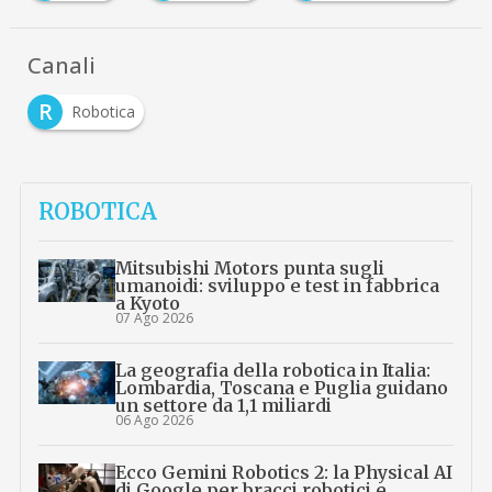
Canali
R
Robotica
ROBOTICA
Mitsubishi Motors punta sugli
umanoidi: sviluppo e test in fabbrica
a Kyoto
07 Ago 2026
La geografia della robotica in Italia:
Lombardia, Toscana e Puglia guidano
un settore da 1,1 miliardi
06 Ago 2026
Ecco Gemini Robotics 2: la Physical AI
di Google per bracci robotici e