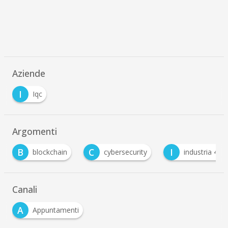
Aziende
I
Iqc
Argomenti
B
C
I
blockchain
cybersecurity
industria 4.0
Canali
A
Appuntamenti