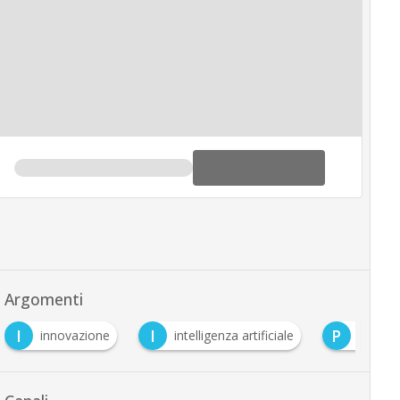
Argomenti
I
I
P
innovazione
intelligenza artificiale
pwc