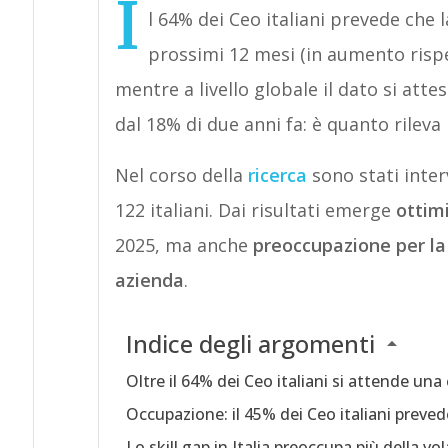
I
l 64% dei Ceo italiani prevede che
prossimi 12 mesi (in aumento rispet
mentre a livello globale il dato si atte
dal 18% di due anni fa: è quanto rileva
Nel corso della
ricerca
sono stati interv
122 italiani. Dai risultati emerge
ottimi
2025, ma anche
preoccupazione per la 
azienda
.
Indice degli argomenti
Oltre il 64% dei Ceo italiani si attende una
Occupazione: il 45% dei Ceo italiani preve
Lo skill gap in Italia preoccupa più della v