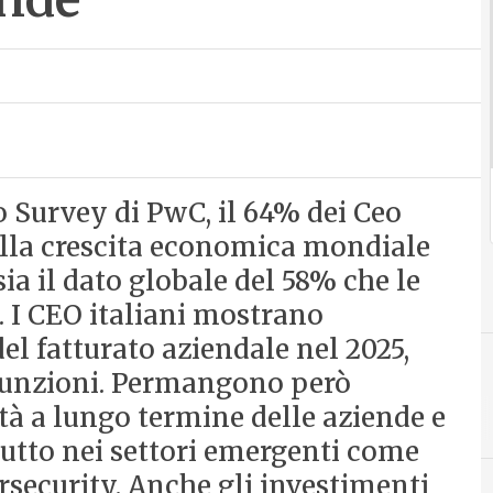
 Survey di PwC, il 64% dei Ceo
ella crescita economica mondiale
ia il dato globale del 58% che le
. I CEO italiani mostrano
el fatturato aziendale nel 2025,
sunzioni. Permangono però
A
tà a lungo termine delle aziende e
AI
tutto nei settori emergenti come
bersecurity. Anche gli investimenti