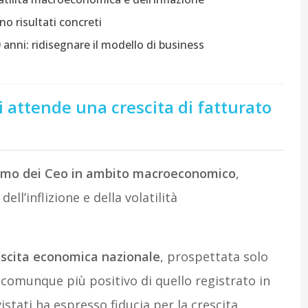
no risultati concreti
0 anni: ridisegnare il modello di business
si attende una crescita di fatturato
smo dei Ceo in ambito macroeconomico
,
ll’inflizione e della volatilità
escita economica nazionale
, prospettata solo
to comunque più positivo di quello registrato in
istati ha espresso fiducia per la crescita