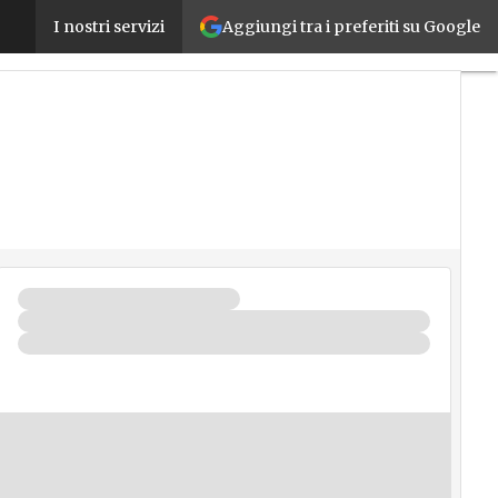
Cresce l’ottimismo tra i Ceo italiani sulla crescita
Aggiungi tra i preferiti su Google
I nostri servizi