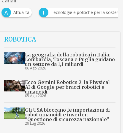
Canali
A
T
Attualità
Tecnologie e politiche per la sostenibilità
ROBOTICA
La geografia della robotica in Italia:
Lombardia, Toscana e Puglia guidano
un settore da 1,1 miliardi
06 Ago 2026
Ecco Gemini Robotics 2: la Physical
AI di Google per bracci robotici e
umanoidi
05 Ago 2026
Gli USA bloccano le importazioni di
robot umanoidi e inverter:
“Questione di sicurezza nazionale”
29 Lug 2026