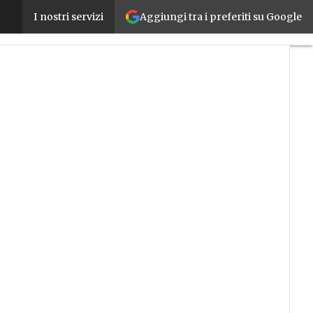
Aggiungi tra i preferiti su Google
Formazione 4.0, al Politecnico di Milano anche i pe
I nostri servizi