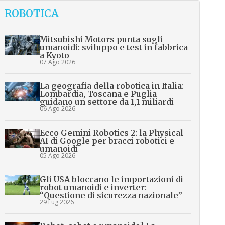
ROBOTICA
Mitsubishi Motors punta sugli
umanoidi: sviluppo e test in fabbrica
a Kyoto
07 Ago 2026
La geografia della robotica in Italia:
Lombardia, Toscana e Puglia
guidano un settore da 1,1 miliardi
06 Ago 2026
Ecco Gemini Robotics 2: la Physical
AI di Google per bracci robotici e
umanoidi
05 Ago 2026
Gli USA bloccano le importazioni di
robot umanoidi e inverter:
“Questione di sicurezza nazionale”
29 Lug 2026